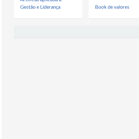
Ler Agora
Download
Ler Agora
Down
Gestão e Liderança
Book de valores