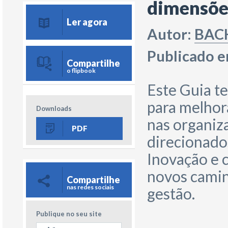
dimensõe
Ler agora
Autor:
BAC
Publicado 
Compartilhe
o flipbook
Este Guia t
para melhor
Downloads
nas organiz
PDF
direcionado
Inovação e 
novos camin
Compartilhe
nas redes sociais
gestão.
Publique no seu site